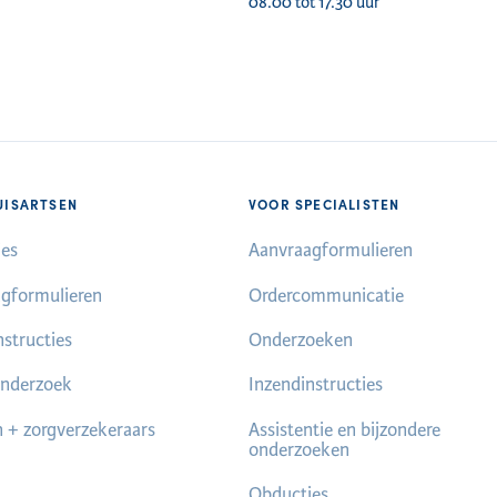
08.00 tot 17.30 uur
UISARTSEN
VOOR SPECIALISTEN
es
Aanvraagformulieren
gformulieren
Ordercommunicatie
nstructies
Onderzoeken
nderzoek
Inzendinstructies
n + zorgverzekeraars
Assistentie en bijzondere
onderzoeken
Obducties