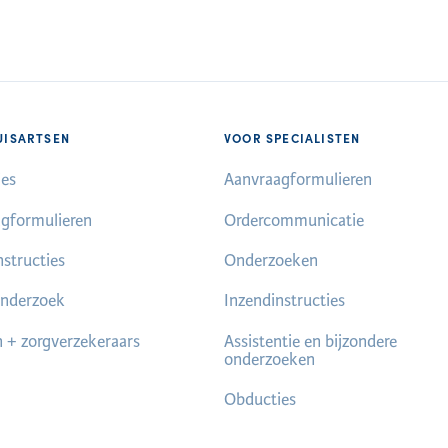
UISARTSEN
VOOR SPECIALISTEN
es
Aanvraagformulieren
gformulieren
Ordercommunicatie
nstructies
Onderzoeken
nderzoek
Inzendinstructies
n + zorgverzekeraars
Assistentie en bijzondere
onderzoeken
Obducties