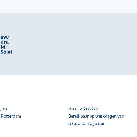
mw.
drs.
M.
Salet
 500
010 – 461 66 61
 Rotterdam
Bereikbaar op werkdagen van
08.00 tot 17.30 uur